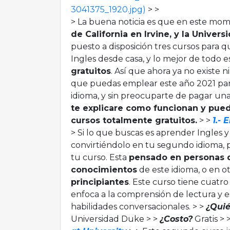
3041375_1920.jpg)
> >
> La buena noticia es que en este mo
de California en Irvine, y la Univer
puesto a disposición tres cursos par
Ingles desde casa, y lo mejor de todo 
gratuitos
. Así que ahora ya no existe 
que puedas emplear este año 2021 pa
idioma, y sin preocuparte de pagar un
te explicare como funcionan y pued
cursos totalmente gratuitos.
> >
1.- 
> Si lo que buscas es aprender Ingles 
convirtiéndolo en tu segundo idioma, po
tu curso. Esta
pensado en personas 
conocimientos
de este idioma, o en o
principiantes
. Este curso tiene cuatr
enfoca a la comprensión de lectura y e
habilidades conversacionales. > >
¿Quié
Universidad Duke > >
¿Costo?
Gratis > 