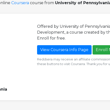
online
Coursera
course from
University of Pennsylvani
Offered by University of Pennsylvani
Development, a course created by the 
Enroll for free.
View Coursera Info Page
Enroll
Reddsera may receive an affiliate commission i
these buttons to visit Coursera. Thank you for
ania