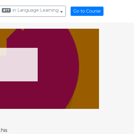
in Language Learning
#17
Go to Course
his