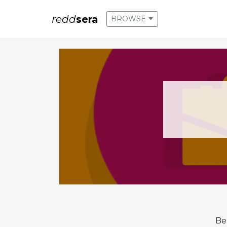
redd
sera
BROWSE
Be