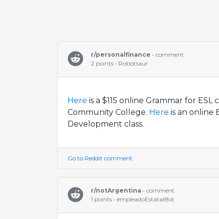
r/personalfinance
• comment
2 points • Robotsaur
Here
is a $115 online Grammar for ESL 
Community College.
Here
is an online 
Development class.
Go to Reddit comment
r/notArgentina
• comment
1 points • empleadoEstatalBot