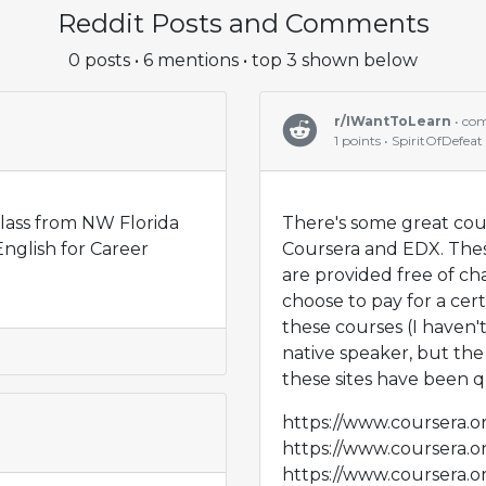
Reddit Posts and Comments
0 posts • 6 mentions • top 3 shown below
r/IWantToLearn
• co
1 points • SpiritOfDefeat
class from NW Florida
There's some great cour
English for Career
Coursera and EDX. These
are provided free of cha
choose to pay for a cert
these courses (I haven'
native speaker, but th
these sites have been q
https://www.coursera.or
https://www.coursera.
https://www.coursera.