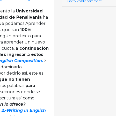
Go to Reddit comment
mento la
Universidad
sidad de Pensilvania
ha
a que podamos Aprender
es que son
100%
ningún pretexto para
ra aprender un nuevo
a cuota,
a continuación
es ingresar a estos
English Composition.
>
y dominarlo
r decirlo así, este es
que no tienen
tras palabras
para
o secciones donde se
scritura así como
n lo ofrece?
>
2.-Writing in English