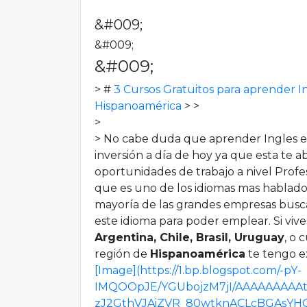
&#009;
&#009;
&#009;
> #
3 Cursos Gratuitos para aprender I
Hispanoamérica
> >
>
> No cabe duda que aprender Ingles e
inversión a día de hoy ya que esta te a
oportunidades de trabajo a nivel Profes
que es uno de los idiomas mas hablado
mayoría de las grandes empresas bus
este idioma para poder emplear. Si viv
Argentina, Chile, Brasil, Uruguay
, o 
región de
Hispanoamérica
te tengo ex
[Image](https://1.bp.blogspot.com/-pY-
IMQOOpJE/YGUbojzM7jI/AAAAAAAAAt
zJ2GthVJAiZVR_80wtknACLcBGAsYHQ/