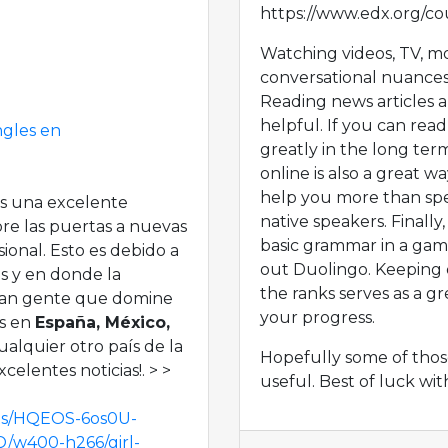
https://www.edx.org/co
Watching videos, TV, mo
conversational nuances
Reading news articles a
helpful. If you can read
ngles en
greatly in the long ter
online is also a great w
help you more than sp
s una excelente
native speakers. Finally
bre las puertas a nuevas
basic grammar in a gam
ional. Esto es debido a
out Duolingo. Keeping 
s y en donde la
the ranks serves as a gr
can gente que domine
your progress.
es en
España, México,
cualquier otro país de la
Hopefully some of thos
celentes noticias!. > >
useful. Best of luck wit
s/HQEOS-6os0U-
w400-h266/girl-