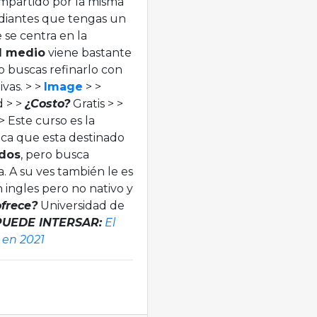
mpartido por la misma
udiantes que tengas un
e se centra en la
l medio
viene bastante
o buscas refinarlo con
ivas. > >
Image
> >
d > >
¿Costo?
Gratis > >
> Este curso es la
fica que esta destinado
dos
, pero busca
a. A su ves también le es
 ingles pero no nativo y
ofrece?
Universidad de
PUEDE INTERSAR:
El
 en 2021