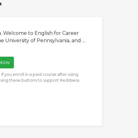
a
.
a. Welcome to English for Career
University of Pennsylvania, and ...
 Now
f you enroll in a paid course after using
 using these buttons to support Reddsera.