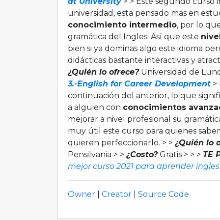
at University
> > Este segundo curso i
universidad, esta pensado mas en est
conocimiento intermedio
, por lo qu
gramática del Ingles. Así que este
nive
bien si ya dominas algo este idioma per
didácticas bastante interactivas y atract
¿Quién lo ofrece?
Universidad de Lun
3.-English
for Career Development
> 
continuación del anterior, lo que signi
a alguien con
conocimientos avanza
mejorar a nivel profesional su gramátic
muy útil este curso para quienes saben
quieren perfeccionarlo. > >
¿Quién lo 
Pensilvania > >
¿Costo?
Gratis > > >
TE 
mejor curso 2021 para aprender ingles
Owner
|
Creator
|
Source Code